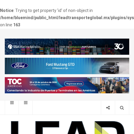
Notice
: Trying to get property 'id' of non-object in
/home/bluemind/public_html/leadtransporteglobal.mx/plugins/sy
on line
163