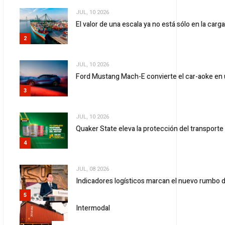
JUL, 10 2026
El valor de una escala ya no está sólo en la carg
2
JUL, 10 2026
Ford Mustang Mach-E convierte el car-aoke en 
3
JUL, 10 2026
Quaker State eleva la protección del transport
4
JUL, 08 2026
Indicadores logísticos marcan el nuevo rumbo d
5
Intermodal