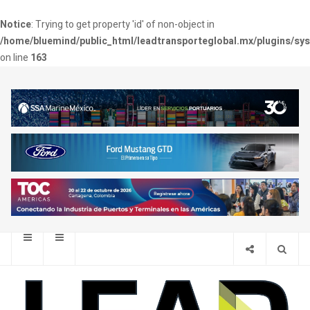
Notice
: Trying to get property 'id' of non-object in
/home/bluemind/public_html/leadtransporteglobal.mx/plugins/sy
on line
163