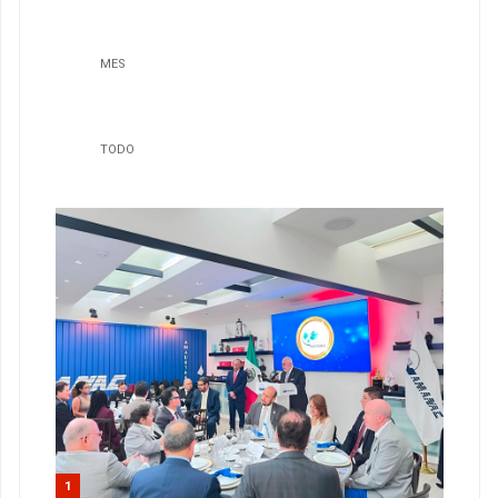
MES
TODO
1