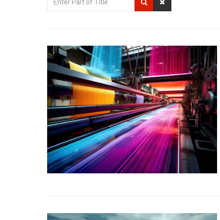
Part
of
Title