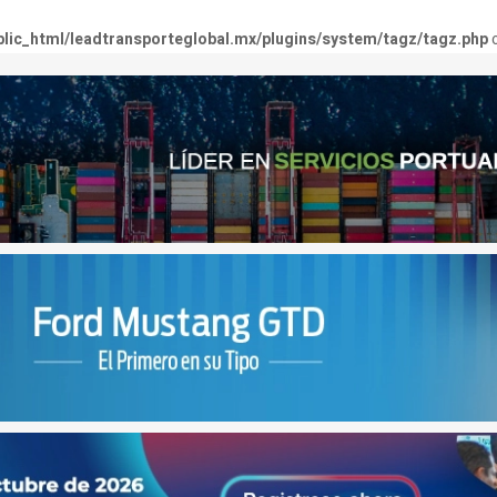
lic_html/leadtransporteglobal.mx/plugins/system/tagz/tagz.php
o