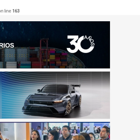
n line
163