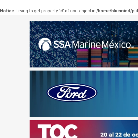
Notice
: Trying to get property 'id' of non-object in
/home/bluemind/pub