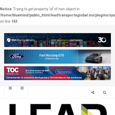
Notice
: Trying to get property 'id' of non-object in
/home/bluemind/public_html/leadtransporteglobal.mx/plugins/sy
on line
163