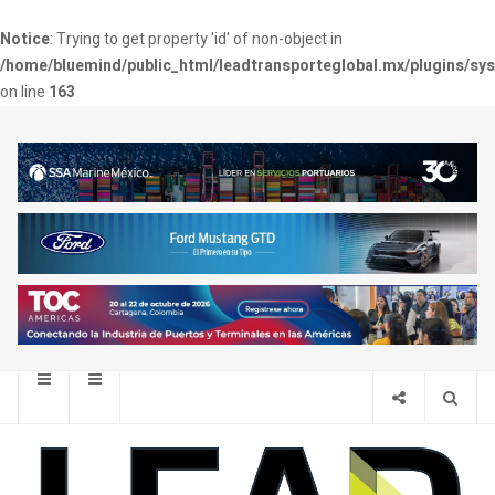
Notice
: Trying to get property 'id' of non-object in
/home/bluemind/public_html/leadtransporteglobal.mx/plugins/sy
on line
163