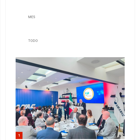
MES
TODO
1