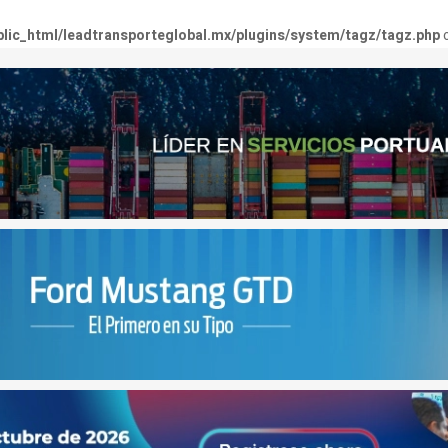
lic_html/leadtransporteglobal.mx/plugins/system/tagz/tagz.php
o