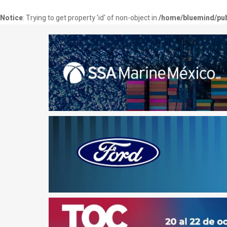
Notice
: Trying to get property 'id' of non-object in
/home/bluemind/pub