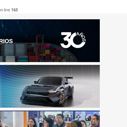
n line
163