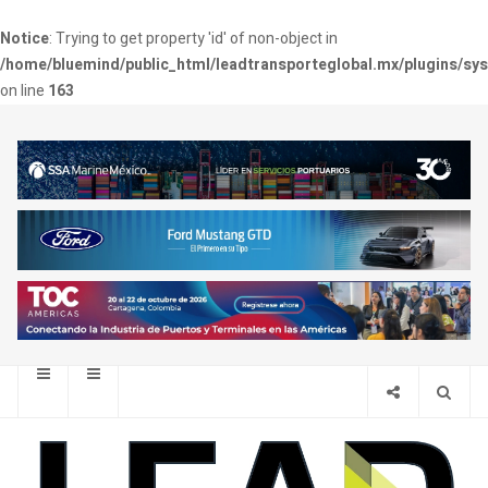
Notice
: Trying to get property 'id' of non-object in
/home/bluemind/public_html/leadtransporteglobal.mx/plugins/sy
on line
163