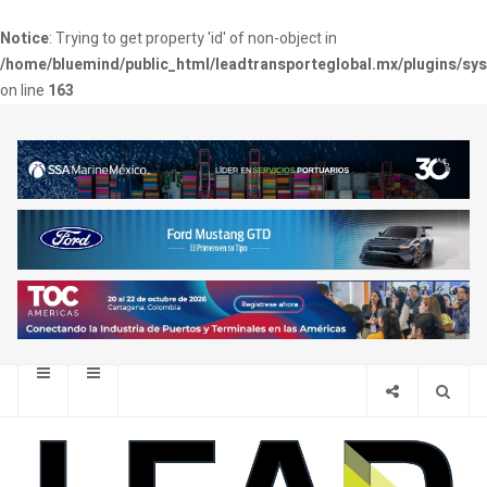
Notice
: Trying to get property 'id' of non-object in
/home/bluemind/public_html/leadtransporteglobal.mx/plugins/sy
on line
163