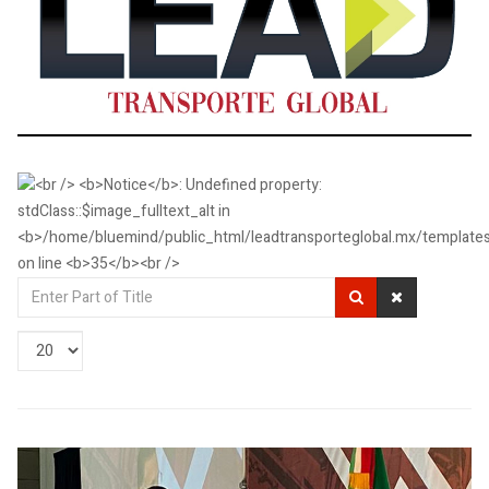
Enter
Part
of
Display
Title
#