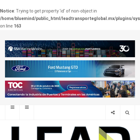
Notice
: Trying to get property 'id' of non-object in
/home/bluemind/public_html/leadtransporteglobal.mx/plugins/sy
on line
163