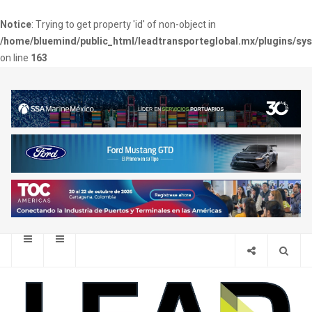
Notice
: Trying to get property 'id' of non-object in
/home/bluemind/public_html/leadtransporteglobal.mx/plugins/sy
on line
163