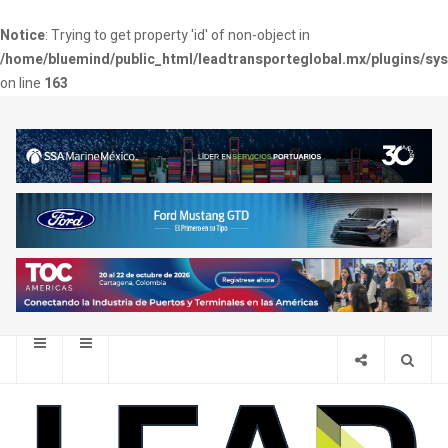
Notice
: Trying to get property 'id' of non-object in
/home/bluemind/public_html/leadtransporteglobal.mx/plugins/sy
on line
163