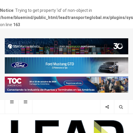
Notice
: Trying to get property 'id' of non-object in
/home/bluemind/public_html/leadtransporteglobal.mx/plugins/sy
on line
163