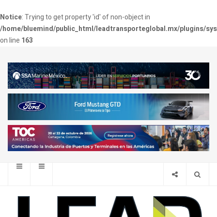
Notice
: Trying to get property 'id' of non-object in
/home/bluemind/public_html/leadtransporteglobal.mx/plugins/sy
on line
163