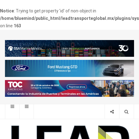
Notice
: Trying to get property 'id' of non-object in
/home/bluemind/public_html/leadtransporteglobal.mx/plugins/sy
on line
163