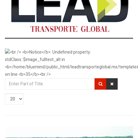
Enter
Part
of
Display
Title
#