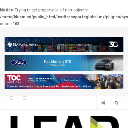
Notice
: Trying to get property 'id' of non-object in
/home/bluemind/public_html/leadtransporteglobal.mx/plugins/sy
on line
163