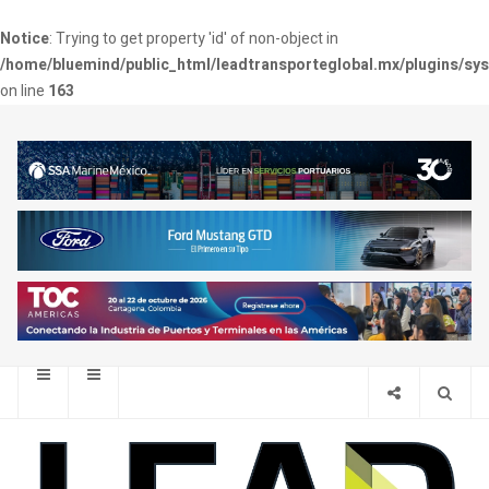
Notice
: Trying to get property 'id' of non-object in
/home/bluemind/public_html/leadtransporteglobal.mx/plugins/sy
on line
163