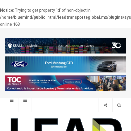
Notice
: Trying to get property 'id' of non-object in
/home/bluemind/public_html/leadtransporteglobal.mx/plugins/sy
on line
163