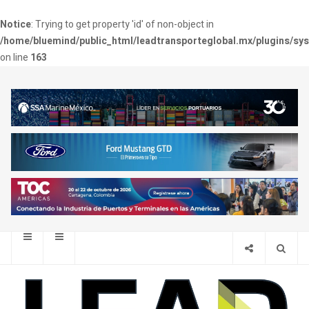
Notice
: Trying to get property 'id' of non-object in
/home/bluemind/public_html/leadtransporteglobal.mx/plugins/sy
on line
163