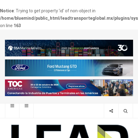
Notice
: Trying to get property 'id' of non-object in
/home/bluemind/public_html/leadtransporteglobal.mx/plugins/sy
on line
163