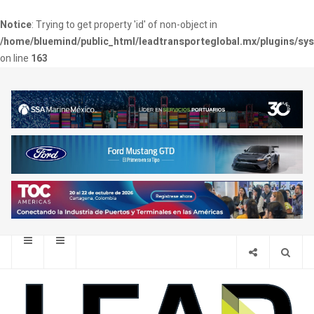
Notice
: Trying to get property 'id' of non-object in
/home/bluemind/public_html/leadtransporteglobal.mx/plugins/sy
on line
163