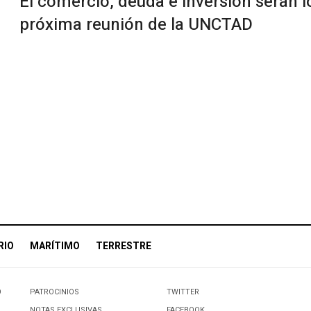
El comercio, deuda e inversión serán l
próxima reunión de la UNCTAD
RIO
MARÍTIMO
TERRESTRE
O
PATROCINIOS
TWITTER
NOTAS EXCLUSIVAS
FACEBOOK