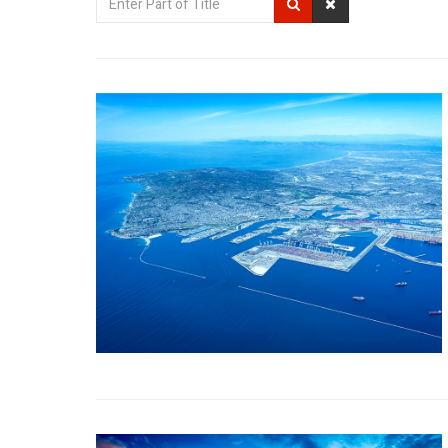
Part
of
Title