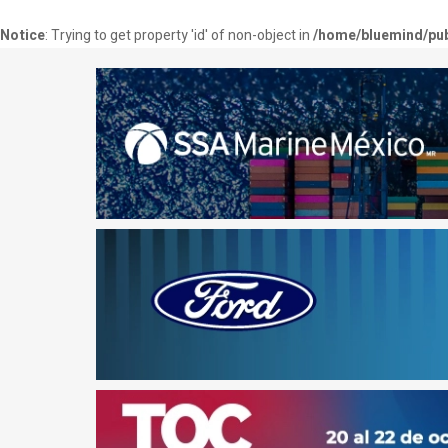
Notice
: Trying to get property 'id' of non-object in
/home/bluemind/pub