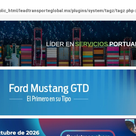
lic_html/leadtransporteglobal.mx/plugins/system/tagz/tagz.php
o