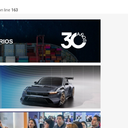
n line
163