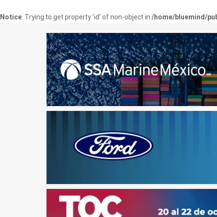
Notice
: Trying to get property 'id' of non-object in
/home/bluemind/pub