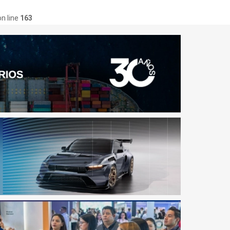
n line
163