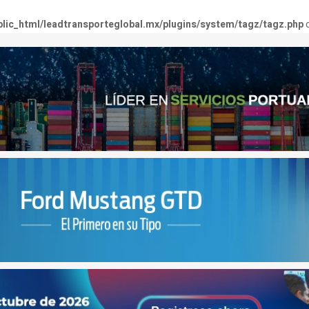
lic_html/leadtransporteglobal.mx/plugins/system/tagz/tagz.php
o