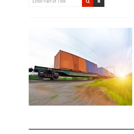
Part
of
Title