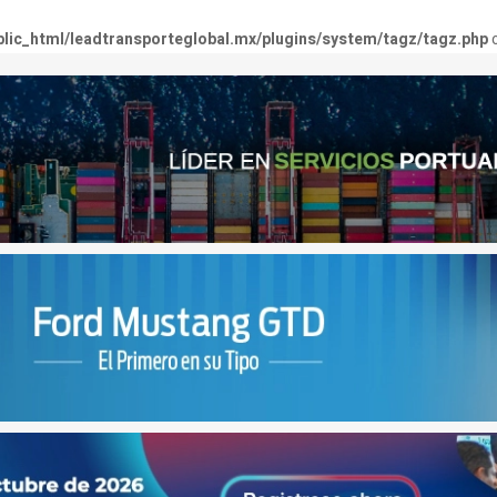
lic_html/leadtransporteglobal.mx/plugins/system/tagz/tagz.php
o