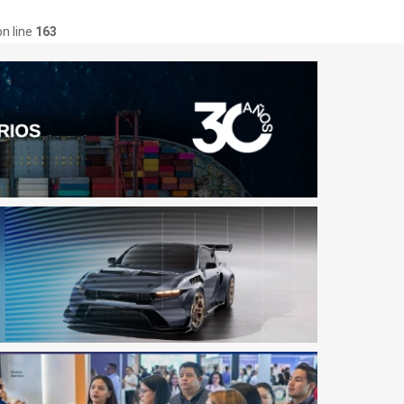
n line
163