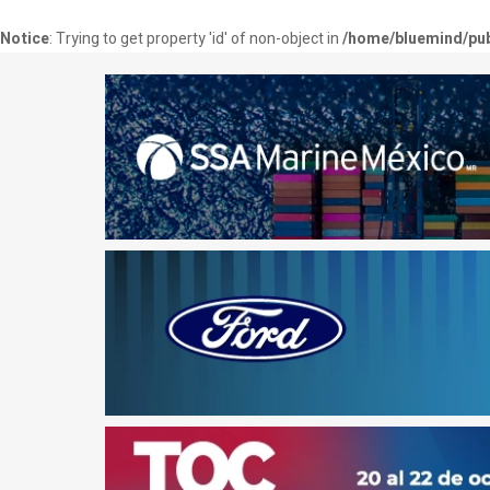
Notice
: Trying to get property 'id' of non-object in
/home/bluemind/pub