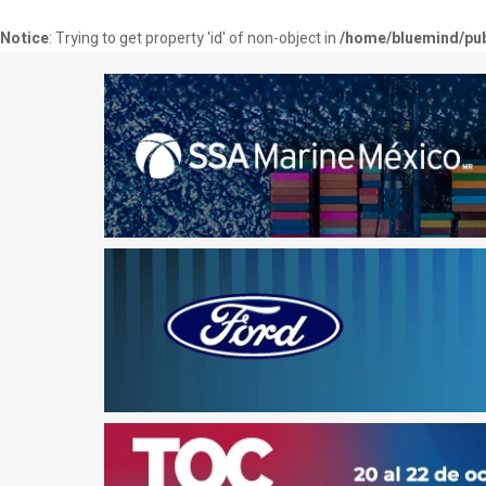
Notice
: Trying to get property 'id' of non-object in
/home/bluemind/pub