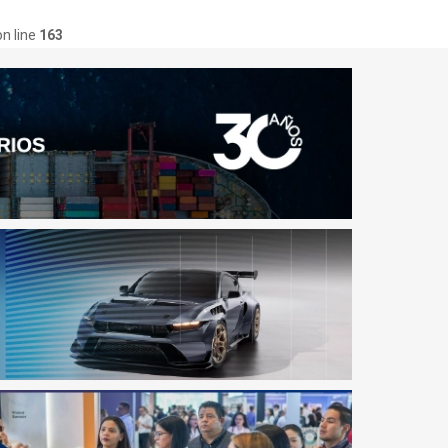
n line
163