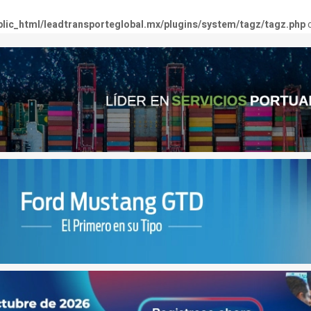
lic_html/leadtransporteglobal.mx/plugins/system/tagz/tagz.php
o