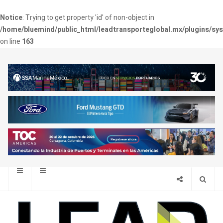
Notice
: Trying to get property 'id' of non-object in
/home/bluemind/public_html/leadtransporteglobal.mx/plugins/sy
on line
163