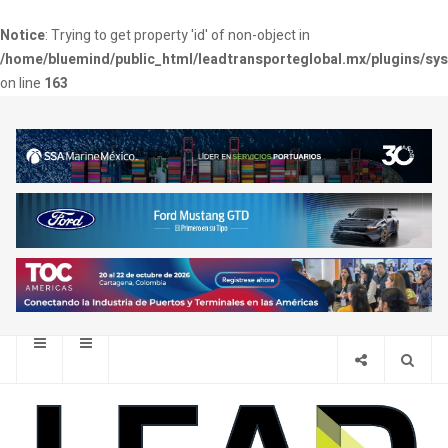
Notice
: Trying to get property 'id' of non-object in
/home/bluemind/public_html/leadtransporteglobal.mx/plugins/sy
on line
163