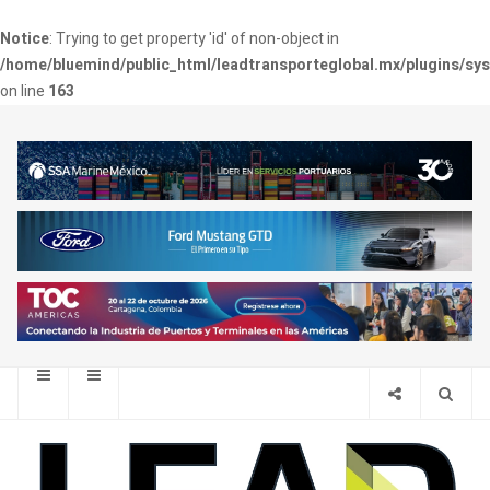
Notice
: Trying to get property 'id' of non-object in
/home/bluemind/public_html/leadtransporteglobal.mx/plugins/sy
on line
163