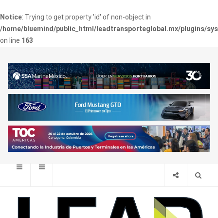
Notice
: Trying to get property 'id' of non-object in
/home/bluemind/public_html/leadtransporteglobal.mx/plugins/sy
on line
163