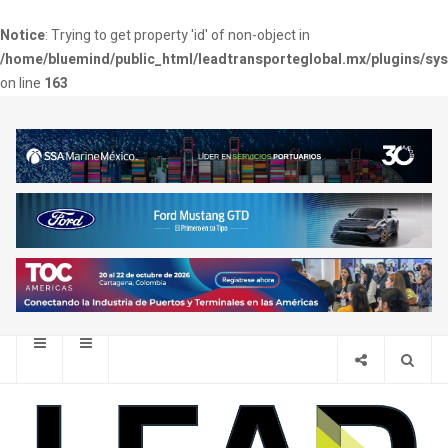
Notice
: Trying to get property 'id' of non-object in
/home/bluemind/public_html/leadtransporteglobal.mx/plugins/sy
on line
163