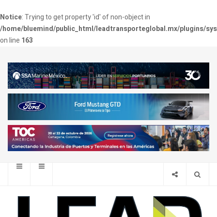
Notice
: Trying to get property 'id' of non-object in
/home/bluemind/public_html/leadtransporteglobal.mx/plugins/sy
on line
163