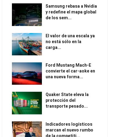
Samsung rebasa a Nvidia
y redefine el mapa global
de los sem...
El valor de una escala ya
no está sólo en la
carga...
Ford Mustang Mach-E
convierte el car-aoke en
una nueva forma...
Quaker State eleva la
protección del
transporte pesado...
Indicadores logísticos
marcan el nuevo rumbo
de la competiti...