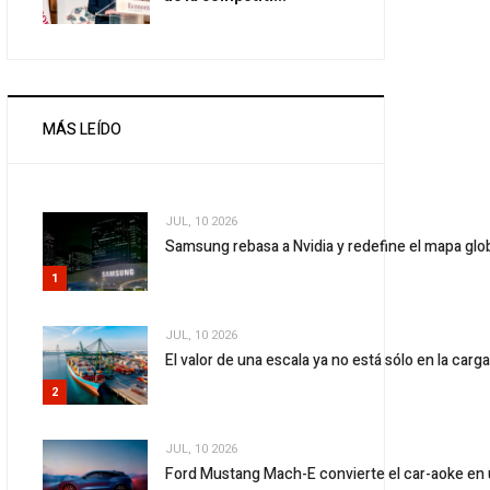
MÁS LEÍDO
JUL, 10 2026
Samsung rebasa a Nvidia y redefine el mapa gl
1
JUL, 10 2026
El valor de una escala ya no está sólo en la carg
2
JUL, 10 2026
Ford Mustang Mach-E convierte el car-aoke en 