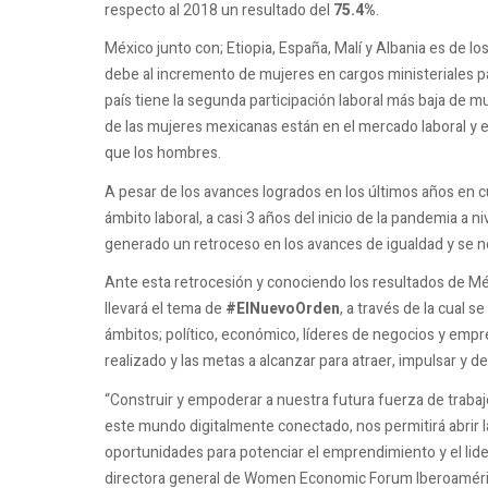
respecto al 2018 un resultado del
75.4%
.
México junto con; Etiopia, España, Malí y Albania es de l
debe al incremento de mujeres en cargos ministeriales 
país tiene la segunda participación laboral más baja de 
de las mujeres mexicanas están en el mercado laboral y 
que los hombres.
A pesar de los avances logrados en los últimos años en cu
ámbito laboral, a casi 3 años del inicio de la pandemia a ni
generado un retroceso en los avances de igualdad y se ne
Ante esta retrocesión y conociendo los resultados de Méx
llevará el tema de
#ElNuevoOrden
, a través de la cual
ámbitos; político, económico, líderes de negocios y empr
realizado y las metas a alcanzar para atraer, impulsar y d
“Construir y empoderar a nuestra futura fuerza de traba
este mundo digitalmente conectado, nos permitirá abrir 
oportunidades para potenciar el emprendimiento y el li
directora general de Women Economic Forum Iberoaméric