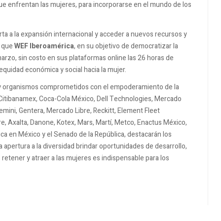
ue enfrentan las mujeres, para incorporarse en el mundo de los
rta a la expansión internacional y acceder a nuevos recursos y
o que
WEF Iberoamérica
, en su objetivo de democratizar la
marzo, sin costo en sus plataformas online las 26 horas de
 equidad económica y social hacia la mujer.
 y organismos comprometidos con el empoderamiento de la
 Citibanamex, Coca-Cola México, Dell Technologies, Mercado
emini, Gentera, Mercado Libre, Reckitt, Element Fleet
, Axalta, Danone, Kotex, Mars, Martí, Metco, Enactus México,
a en México y el Senado de la República, destacarán los
apertura a la diversidad brindar oportunidades de desarrollo,
retener y atraer a las mujeres es indispensable para los