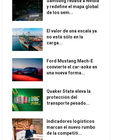
Samsung rebasa a Nvidia
y redefine el mapa global
de los sem...
El valor de una escala ya
no está sólo en la
carga...
Ford Mustang Mach-E
convierte el car-aoke en
una nueva forma...
Quaker State eleva la
protección del
transporte pesado...
Indicadores logísticos
marcan el nuevo rumbo
de la competiti...