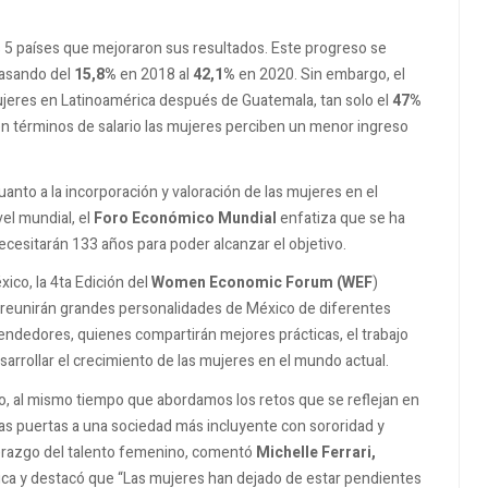
os 5 países que mejoraron sus resultados. Este progreso se
pasando del
15,8%
en 2018 al
42,1%
en 2020. Sin embargo, el
mujeres en Latinoamérica después de Guatemala, tan solo el
47%
en términos de salario las mujeres perciben un menor ingreso
anto a la incorporación y valoración de las mujeres en el
vel mundial, el
Foro Económico Mundial
enfatiza que se ha
cesitarán 133 años para poder alcanzar el objetivo.
ico, la 4ta Edición del
Women Economic Forum (WEF
)
 se reunirán grandes personalidades de México de diferentes
endedores, quienes compartirán mejores prácticas, el trabajo
esarrollar el crecimiento de las mujeres en el mundo actual.
jo, al mismo tiempo que abordamos los retos que se reflejan en
las puertas a una sociedad más incluyente con sororidad y
derazgo del talento femenino, comentó
Michelle Ferrari,
a y destacó que “Las mujeres han dejado de estar pendientes