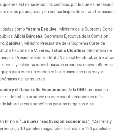
s quienes están haciendo los cambios, por lo que es necesario
ajuste de los paradigmas y en ser partícipes de la transformación
alidades como
Yasmin Esquivel
, Ministra de la Suprema Corte
pública,
Alicia Bárcena
, Secretaria Ejecutiva de la Comisión
ro Zaldívar,
Ministro Presidente de la Suprema Corte de
nstituto Nacional de Mujeres,
Tatiana Clouthier
, Secretaria de
onsejero Presidente del Instituto Nacional Electoral, entre otras
xiones, y colaboraciones buscarán crear una mayor influencia
n equipo para crear un mundo más inclusivo con una mayor
conómicas de las mujeres.
ración y el Desarrollo Económicos
de la
ONU
, mencionan
 fuerza de trabajo produce un crecimiento económico más
ndo laboral creará beneficios para los negocios y las
en torno a;
“La nueva reactivación económica”, “Carrera y
ferencias, y 10 paneles magistrales, los más de 120 panelistas