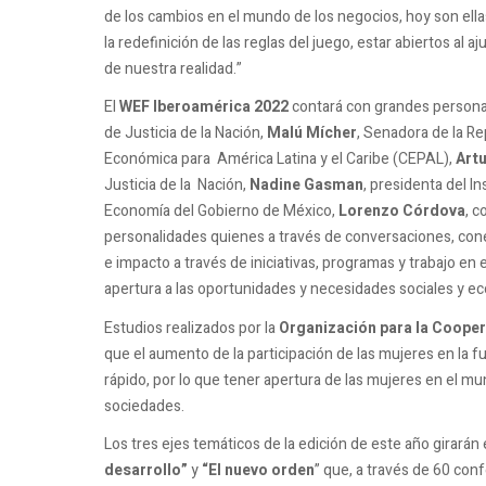
de los cambios en el mundo de los negocios, hoy son ella
la redefinición de las reglas del juego, estar abiertos al 
de nuestra realidad.”
El
WEF Iberoamérica 2022
contará con grandes person
de Justicia de la Nación,
Malú Mícher
, Senadora de la Re
Económica para América Latina y el Caribe (CEPAL),
Artu
Justicia de la Nación,
Nadine Gasman
, presidenta del I
Economía del Gobierno de México,
Lorenzo Córdova
, c
personalidades quienes a través de conversaciones, cone
e impacto a través de iniciativas, programas y trabajo e
apertura a las oportunidades y necesidades sociales y e
Estudios realizados por la
Organización para la Coope
que el aumento de la participación de las mujeres en la
rápido, por lo que tener apertura de las mujeres en el mu
sociedades.
Los tres ejes temáticos de la edición de este año girarán 
desarrollo”
y
“El nuevo orden
” que, a través de 60 con