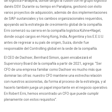
de logística Panalpina, donde dirigió la fusión con el grupo logístico
danés DSV. Durante su tiempo en Panalpina, gestionó con éxito
varios proyectos de adquisición, además de dos implementaciones
de SAP sustanciales y los cambios organizacionales requeridos,
apoyando así la estrategia de crecimiento global de la compañía.
Erni comenzó su carrera en la compañía logística Kühne+Nagel,
donde ocupó cargos en Hong Kong, India, Argentina y los E.E.U.U.
antes de regresar a su país de origen, Suiza, donde fue
responsable del Controlling global en la sede de la compañía.
El CEO de Dachser, Bernhard Simon, quien encabezará el
Supervisory Board de la compañía a partir de 2021, agrega: “Ser
CFO de una empresa familiar como Dachser es mucho más que
dominar las cifras: nuestro CFO mantiene una estrecha relación
con nuestros accionistas, da forma al proceso de la estrategia, y al
hacerlo también juega un papel importante en el negocio operativo.
En Robert Erni, hemos encontrado un CFO que puede cumplir
plenamente con estos requisitos”.