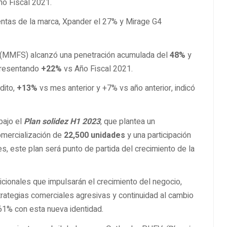
o Fiscal 2021.
entas de la marca, Xpander el 27% y Mirage G4
es (MMFS) alcanzó una penetración acumulada del
48%
y
epresentando
+22%
vs Año Fiscal 2021.
dito,
+13%
vs mes anterior y +7% vs año anterior, indicó
bajo el
Plan solidez H1 2023
, que plantea un
comercialización de
22,500 unidades
y una participación
s, este plan será punto de partida del crecimiento de la
cionales que impulsarán el crecimiento del negocio,
rategias comerciales agresivas y continuidad al cambio
61% con esta nueva identidad.