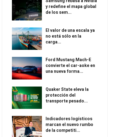
Samsung rebasa a Nvidia
y redefine el mapa global
de los sem...
El valor de una escala ya
no está sólo en la
carga...
Ford Mustang Mach-E
convierte el car-aoke en
una nueva forma...
Quaker State eleva la
protección del
transporte pesado...
Indicadores logísticos
marcan el nuevo rumbo
de la competiti...