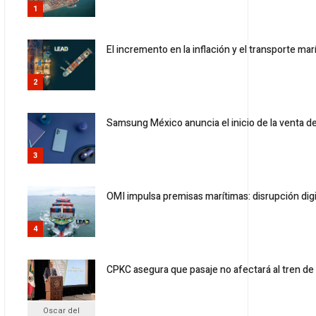
1
El incremento en la inflación y el transporte mar
2
Samsung México anuncia el inicio de la venta d
3
OMI impulsa premisas marítimas: disrupción digit
4
CPKC asegura que pasaje no afectará al tren de
Oscar del