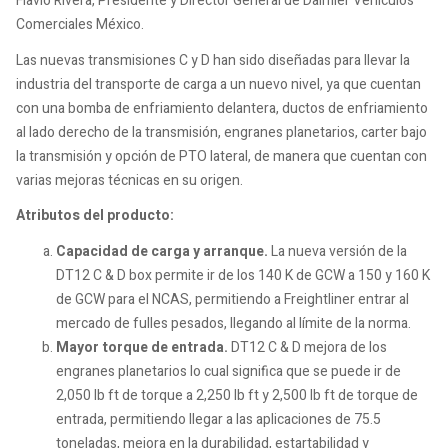
Flavio Rivera, Presidente y Director General de Daimler Vehículos
Comerciales México.
Las nuevas transmisiones C y D han sido diseñadas para llevar la
industria del transporte de carga a un nuevo nivel, ya que cuentan
con una bomba de enfriamiento delantera, ductos de enfriamiento
al lado derecho de la transmisión, engranes planetarios, carter bajo
la transmisión y opción de PTO lateral, de manera que cuentan con
varias mejoras técnicas en su origen.
Atributos del producto:
Capacidad de carga y arranque.
La nueva versión de la
DT12 C & D box permite ir de los 140 K de GCW a 150 y 160 K
de GCW para el NCAS, permitiendo a Freightliner entrar al
mercado de fulles pesados, llegando al límite de la norma.
Mayor torque de entrada.
DT12 C & D mejora de los
engranes planetarios lo cual significa que se puede ir de
2,050 lb ft de torque a 2,250 lb ft y 2,500 lb ft de torque de
entrada, permitiendo llegar a las aplicaciones de 75.5
toneladas, mejora en la durabilidad, estartabilidad y