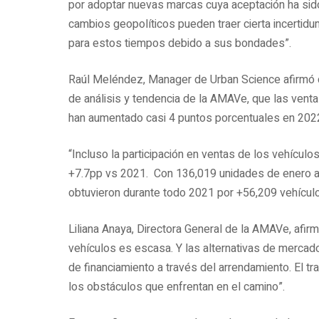
por adoptar nuevas marcas cuya aceptación ha si
cambios geopolíticos pueden traer cierta incertidu
para estos tiempos debido a sus bondades”.
Raúl Meléndez, Manager de Urban Science afirmó d
de análisis y tendencia de la AMAVe, que las vent
han aumentado casi 4 puntos porcentuales en 2022
“Incluso la participación en ventas de los vehícul
+7.7pp vs 2021. Con 136,019 unidades de enero a
obtuvieron durante todo 2021 por +56,209 vehícul
Liliana Anaya, Directora General de la AMAVe, afi
vehículos es escasa. Y las alternativas de mercad
de financiamiento a través del arrendamiento. El t
los obstáculos que enfrentan en el camino”.