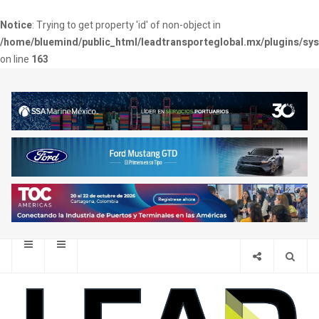
Notice
: Trying to get property 'id' of non-object in
/home/bluemind/public_html/leadtransporteglobal.mx/plugins/sy
on line
163