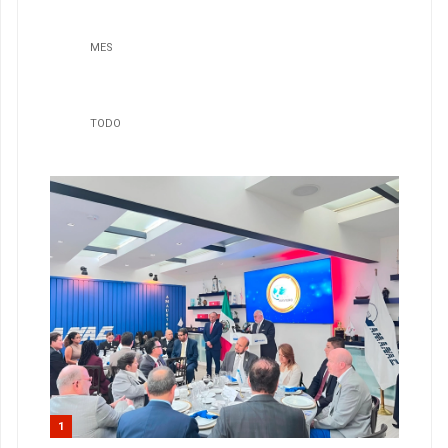
MES
TODO
1