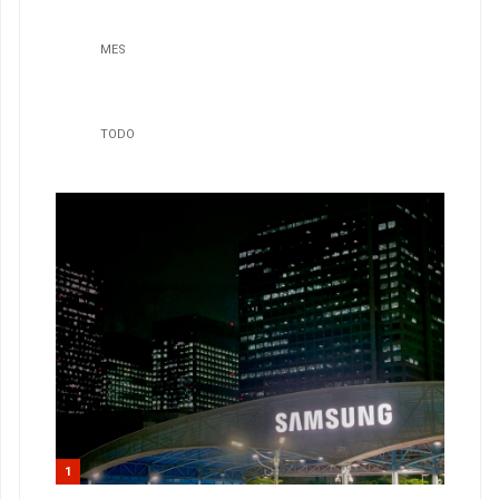
MES
TODO
1