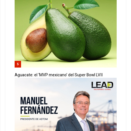
5
Aguacate: el ‘MVP mexicano’ del Super Bowl LVII