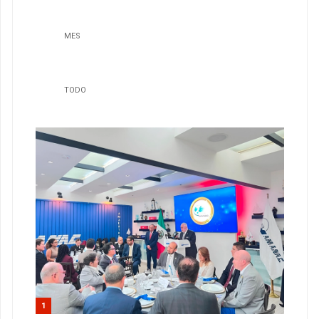
MES
TODO
1