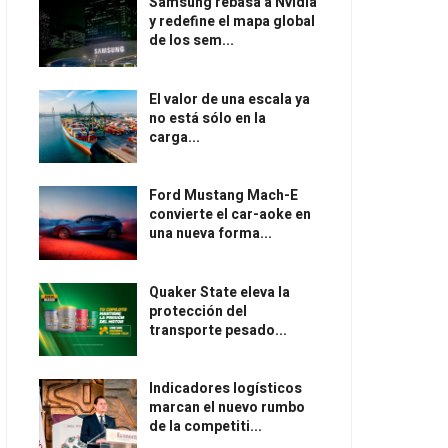
Samsung rebasa a Nvidia
y redefine el mapa global
de los sem...
El valor de una escala ya
no está sólo en la
carga...
Ford Mustang Mach-E
convierte el car-aoke en
una nueva forma...
Quaker State eleva la
protección del
transporte pesado...
Indicadores logísticos
marcan el nuevo rumbo
de la competiti...