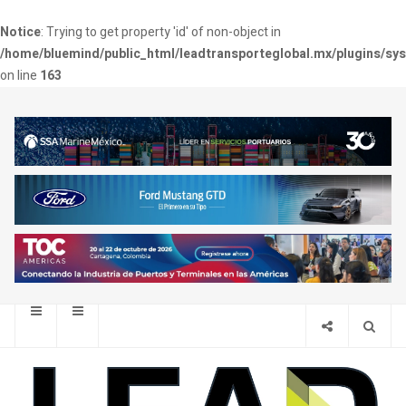
Notice
: Trying to get property 'id' of non-object in
/home/bluemind/public_html/leadtransporteglobal.mx/plugins/sy
on line
163