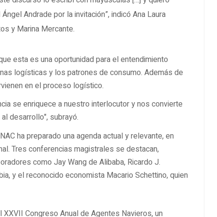
ste discurso lo escribí con mayúsculas […] y quiero
ngel Andrade por la invitación”, indicó Ana Laura
tos y Marina Mercante.
 que esta es una oportunidad para el entendimiento
nas logísticas y los patrones de consumo. Además de
rvienen en el proceso logístico.
ia se enriquece a nuestro interlocutor y nos convierte
al desarrollo", subrayó.
AC ha preparado una agenda actual y relevante, en
nal. Tres conferencias magistrales se destacan,
 oradores como Jay Wang de Alibaba, Ricardo J.
ia, y el reconocido economista Macario Schettino, quien
 al XXVII Congreso Anual de Agentes Navieros, un