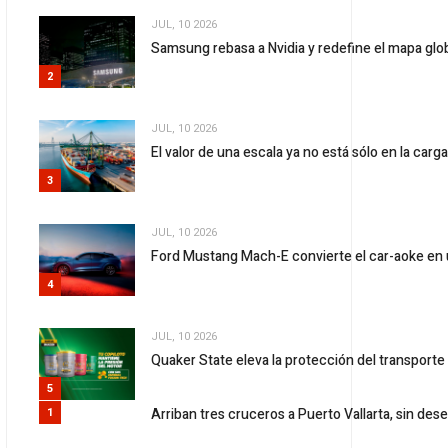
JUL, 10 2026
Samsung rebasa a Nvidia y redefine el mapa gl
2
JUL, 10 2026
El valor de una escala ya no está sólo en la carg
3
JUL, 10 2026
Ford Mustang Mach-E convierte el car-aoke en 
4
JUL, 10 2026
Quaker State eleva la protección del transport
5
Arriban tres cruceros a Puerto Vallarta, sin d
1