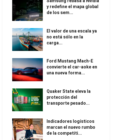
Samsung rebasa a Nvidia
y redefine el mapa global
de los sem...
El valor de una escala ya
no está sólo en la
carga...
Ford Mustang Mach-E
convierte el car-aoke en
una nueva forma...
Quaker State eleva la
protección del
transporte pesado...
Indicadores logísticos
marcan el nuevo rumbo
de la competiti...